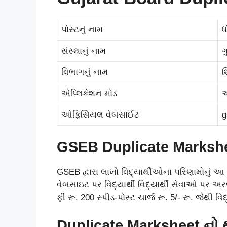
પોસ્ટનું નામ
ધ
સંસ્થાનું નામ
ગ
વિભાગનું નામ
શ
એપ્લિકેશન મોડ
ઓફિસિયલ વેબસાઈટ
g
GSEB Duplicate Markshee
GSEB દ્વારા લાખો વિદ્યાર્થીઓના પરિણામોનું આ 
વેબસાઇટ પર વિદ્યાર્થી વિદ્યાર્થી સેવાઓ પર અરજ
ફી રૂ. 200 સ્પીડ-પોસ્ટ ચાર્જ રૂ. 5/- રૂ. જેથી વિ
Duplicate Marksheet નો 