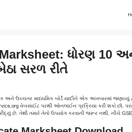
H
arksheet: ધોરણ 10 અને
 બેઠા સરળ રીતે
 અને ઉચ્ચતર માધ્યમિક બોર્ડે યાદીને એક અખબારમાં જણાવ્યું હતું
ice.org વેબસાઈટ પરથી ઓનલાઈન પ્રક્રિયા કરી શકો છો. પરંત
દ્યું છે. તેથી તમારે તેનો ઉપયોગ કરવાની જરૂર નથી. નીચે GSEB
icate Marksheet Download