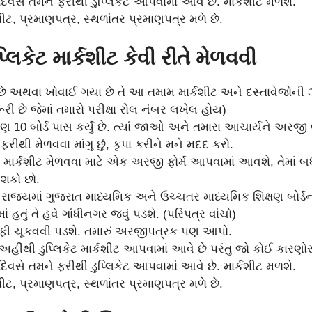
વસે તમને ફરીથી ડુપ્લિકેટ આપવામાં આવે છે. માર્કશીટ મળશે.
શીટ, પ્રમાણપત્ર, સ્થળાંતર પ્રમાણપત્ર મળે છે.
કેટ માર્કશીટ કેવી રીતે મેળવવી
ો છે અથવા ખોવાઈ ગયા છે તે આ તમામ માર્કશીટ અને દસ્તાવેજોની
રી છે જેમાં તમારો પરીક્ષા રોલ નંબર લખેલ હોય)
ણ 10 બોર્ડ પાસ કર્યું છે. ત્યાં જાઓ અને તમારા આચાર્યને અરજી
રીથી મેળવવા માંગુ છું, કૃપા કરીને મને મદદ કરો.
ેટ માર્કશીટ મેળવવા માટે એક અરજી ફોર્મ આપવામાં આવશે, તેમાં 
 શકો છો.
ાજ્યમાં ગુજરાત માધ્યમિક અને ઉચ્ચતર માધ્યમિક શિક્ષણ બોર્ડની
ં હતું તે હવે ગાંધીનગર જવું પડશે. (પરિપત્ર વાંચો)
ફી ચૂકવવી પડશે. તમારું અરજીપત્રક પણ આપો.
હીંથી ડુપ્લિકેટ માર્કશીટ આપવામાં આવે છે પરંતુ જો કોઈ કારણો
વસે તમને ફરીથી ડુપ્લિકેટ આપવામાં આવે છે. માર્કશીટ મળશે.
શીટ, પ્રમાણપત્ર, સ્થળાંતર પ્રમાણપત્ર મળે છે.