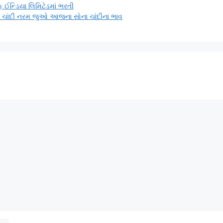
 ઈન્ડિયા લિમિટેડમાં ભરતી
તો ચાંદી નરમ જુઓ આજના સોના ચાંદીના ભાવ