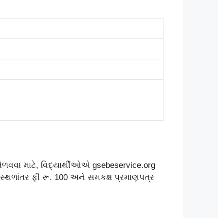
 મેળવવા માટે, વિદ્યાર્થીઓએ gsebeservice.org
, સ્થળાંતર ફી રૂ. 100 અને સમકક્ષ પ્રમાણપત્ર