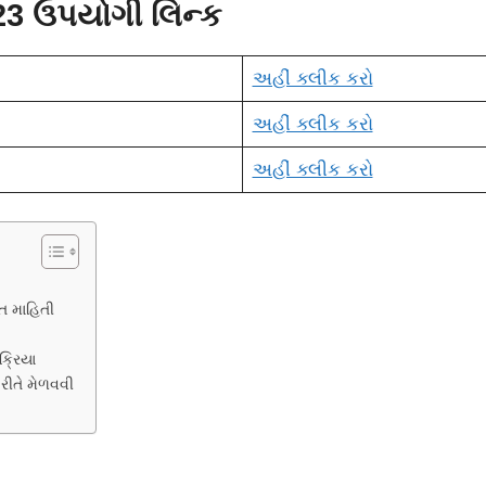
023 ઉપયોગી લિન્ક
અહીં ક્લીક કરો
અહીં ક્લીક કરો
અહીં ક્લીક કરો
ત માહિતી
ક્રિયા
રીતે મેળવવી