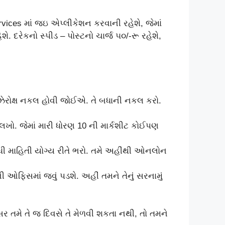
vices માં જઇ એપ્લીકેશન કરવાની રહેશે, જેમાં
ે. દરેકનો સ્પીડ – પોસ્ટનો ચાર્જ ૫૦/-રૂ રહેશે,
 ઝેરોક્ષ નકલ હોવી જોઈએ. તે બધાની નકલ કરો.
 લખો. જેમાં મારી ધોરણ 10 ની માર્કશીટ કોઈપણ
બધી માહિતી યોગ્ય રીતે ભરો. તમે અહીંથી ઓનલોન
 ઓફિસમાં જવું પડશે. અહીં તમને તેનું સરનામું
સર તમે તે જ દિવસે તે મેળવી શકતા નથી, તો તમને