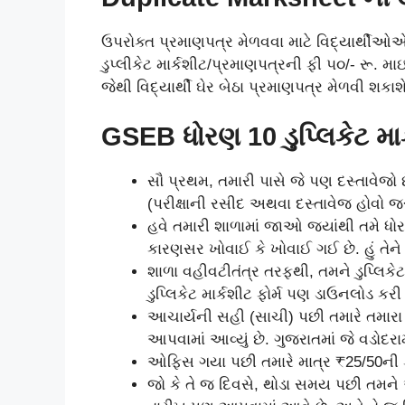
ઉપરોક્ત પ્રમાણપત્ર મેળવવા માટે વિદ્યાર્થીઓએ
ડુપ્લીકેટ માર્કશીટ/પ્રમાણપત્રની ફી ૫૦/- રૂ. મા
જેથી વિદ્યાર્થી ઘેર બેઠા પ્રમાણપત્ર મેળવી શકાશે
GSEB ધોરણ 10 ડુપ્લિકેટ માર
સૌ પ્રથમ, તમારી પાસે જે પણ દસ્તાવેજ
(પરીક્ષાની રસીદ અથવા દસ્તાવેજ હોવો જર
હવે તમારી શાળામાં જાઓ જ્યાંથી તમે ધોર
કારણસર ખોવાઈ કે ખોવાઈ ગઈ છે. હું તેને ફ
શાળા વહીવટીતંત્ર તરફથી, તમને ડુપ્લિક
ડુપ્લિકેટ માર્કશીટ ફોર્મ પણ ડાઉનલોડ કરી
આચાર્યની સહી (સાચી) પછી તમારે તમારા ર
આપવામાં આવ્યું છે. ગુજરાતમાં જે વડોદરામા
ઓફિસ ગયા પછી તમારે માત્ર ₹25/50ની 
જો કે તે જ દિવસે, થોડા સમય પછી તમને અ