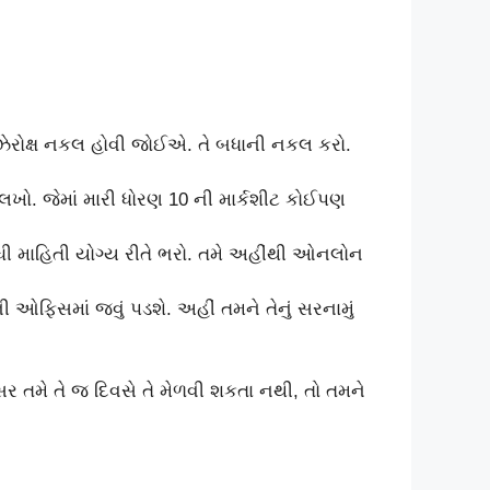
 ઝેરોક્ષ નકલ હોવી જોઈએ. તે બધાની નકલ કરો.
 લખો. જેમાં મારી ધોરણ 10 ની માર્કશીટ કોઈપણ
બધી માહિતી યોગ્ય રીતે ભરો. તમે અહીંથી ઓનલોન
 ઓફિસમાં જવું પડશે. અહીં તમને તેનું સરનામું
સર તમે તે જ દિવસે તે મેળવી શકતા નથી, તો તમને