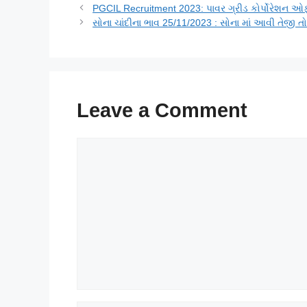
PGCIL Recruitment 2023: પાવર ગ્રીડ કોર્પોરેશન ઓફ
સોના ચાંદીના ભાવ 25/11/2023 : સોના માં આવી તેજી 
Leave a Comment
Comment