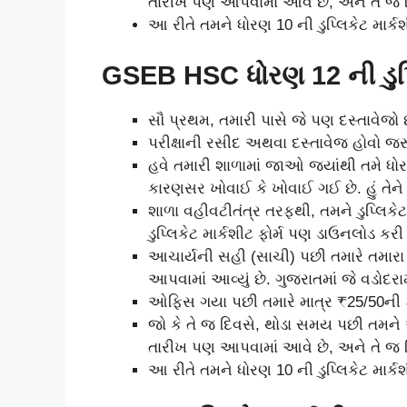
તારીખ પણ આપવામાં આવે છે, અને તે જ દિ
આ રીતે તમને ધોરણ 10 ની ડુપ્લિકેટ માર્ક
GSEB HSC ધોરણ 12 ની ડુપ્લિ
સૌ પ્રથમ, તમારી પાસે જે પણ દસ્તાવેજ
પરીક્ષાની રસીદ અથવા દસ્તાવેજ હોવો જરૂ
હવે તમારી શાળામાં જાઓ જ્યાંથી તમે ધોર
કારણસર ખોવાઈ કે ખોવાઈ ગઈ છે. હું તેને ફ
શાળા વહીવટીતંત્ર તરફથી, તમને ડુપ્લિક
ડુપ્લિકેટ માર્કશીટ ફોર્મ પણ ડાઉનલોડ કરી
આચાર્યની સહી (સાચી) પછી તમારે તમારા ર
આપવામાં આવ્યું છે. ગુજરાતમાં જે વડોદરામા
ઓફિસ ગયા પછી તમારે માત્ર ₹25/50ની 
જો કે તે જ દિવસે, થોડા સમય પછી તમને અ
તારીખ પણ આપવામાં આવે છે, અને તે જ દિ
આ રીતે તમને ધોરણ 10 ની ડુપ્લિકેટ માર્ક