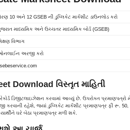
ોરણ 10 અને 12 GSEB ની ડુપ્લિકેટ માર્કશીટ ડાઉનલોડ કરો
ુજરાત માધ્યમિક અને ઉચ્ચતર માધ્યમિક બોર્ડ (GSEB)
િક્ષણ વિભાગ
ઓનલાઈન અરજી કરો
sebeservice.com
t Download વિસ્તૃત માહિતી
રેકોર્ડ ડિજીટલાઇઝેશન કરવામાં આવ્યું છે. ઉપરોક્ત પ્રમાણપત્રો
ી કરવાની રહેશે, જ્યાં ડુપ્લિકેટ માર્કશીટ પ્રમાણપત્ર ફી રૂ. 50
દ્યાર્થીને ઘરે બેઠા પ્રમાણપત્ર મળી શકે.
થશે આ ચાર્જ