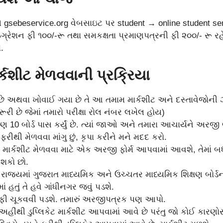
 gsebeservice.org વેબસાઇટ પર student → online student ser
ઇગ્રેશન ફી ૧૦૦/-રૂ તથા સમકક્ષતા પ્રમાણપત્રની ફી ૨૦૦/- રૂ રહેશ
.
્કશીટ મેળવવાની પ્રક્રિયા
ો છે અથવા ખોવાઈ ગયા છે તે આ તમામ માર્કશીટ અને દસ્તાવેજોની
ૂરી છે જેમાં તમારો પરીક્ષા રોલ નંબર લખેલ હોય)
ણ 10 બોર્ડ પાસ કર્યું છે. ત્યાં જાઓ અને તમારા આચાર્યને અરજી
રીથી મેળવવા માંગુ છું, કૃપા કરીને મને મદદ કરો.
ેટ માર્કશીટ મેળવવા માટે એક અરજી ફોર્મ આપવામાં આવશે, તેમાં 
 શકો છો.
ાજ્યમાં ગુજરાત માધ્યમિક અને ઉચ્ચતર માધ્યમિક શિક્ષણ બોર્ડની
ં હતું તે હવે ગાંધીનગર જવું પડશે.
ફી ચૂકવવી પડશે. તમારું અરજીપત્રક પણ આપો.
હીંથી ડુપ્લિકેટ માર્કશીટ આપવામાં આવે છે પરંતુ જો કોઈ કારણો