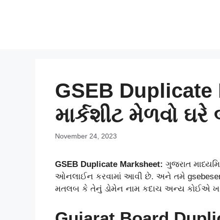
Skip
to
content
GSEB Duplicate M
માર્કશીટ મેળવો ઘરે
November 24, 2023
GSEB Duplicate Marksheet:
ગુજરાત માધ્યમિક
ઓનલાઈન કરવામાં આવી છે. અને તમે gsebeserv
મતલબ કે તેનું ડોમેન નામ કદાચ અન્ય કોઈએ ખરી
Gujarat Board Dupl