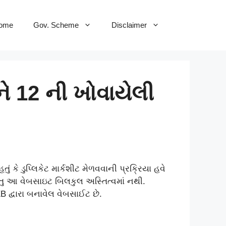
ome
Gov. Scheme
Disclaimer
 12 ની ખોવાયેલી
 કે ડુપ્લિકેટ માર્કશીટ મેળવવાની પ્રક્રિયા હવે
ુ આ વેબસાઇટ બિલકુલ અસ્તિત્વમાં નથી.
 દ્વારા બનાવેલ વેબસાઈટ છે.