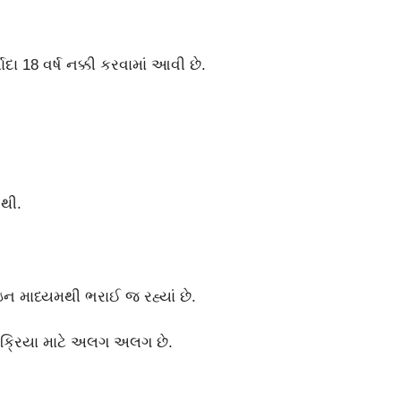
ા 18 વર્ષ નક્કી કરવામાં આવી છે.
થી.
 માધ્યમથી ભરાઈ જ રહ્યાં છે.
રક્રિયા માટે અલગ અલગ છે.