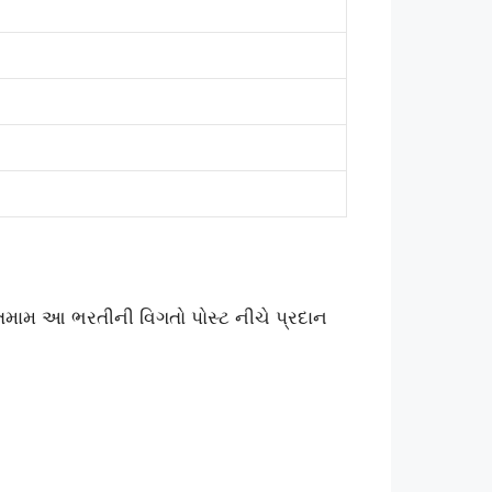
 તમામ આ ભરતીની વિગતો પોસ્ટ નીચે પ્રદાન