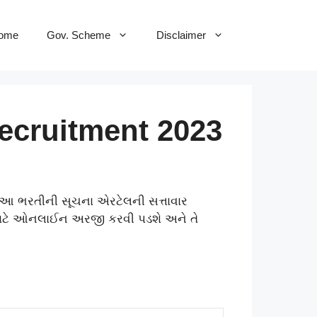
ome
Gov. Scheme
Disclaimer
Recruitment 2023
આ ભરતીની સૂચના એરટેલની સત્તાવાર
 માટે ઓનલાઈન અરજી કરવી પડશે અને તે