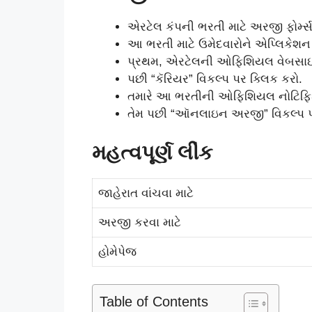
એરટેલ કંપની ભરતી માટે અરજી ફોર્મ
આ ભરતી માટે ઉમેદવારોને એપ્લિકેશન ફો
પ્રથમ, એરટેલની ઓફિશિયલ વેબસા
પછી “કૅરિયર” વિકલ્પ પર ક્લિક કરો.
તમારે આ ભરતીની ઓફિશિયલ નોટિફિકેશન
તેમ પછી “ઑનલાઇન અરજી” વિકલ્પ પ
મહત્વપૂર્ણ લીંક
જાહેરાત વાંચવા માટે
અરજી કરવા માટે
હોમેપેજ
Table of Contents