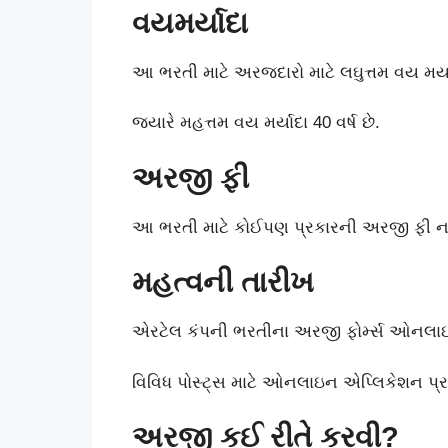
વયમર્યાદા
આ ભરતી માટે અરજદારો માટે લઘુત્તમ વય મર્યાદ
જ્યારે મહત્તમ વય મર્યાદા 40 વર્ષ છે.
અરજી ફી
આ ભરતી માટે કોઈપણ પ્રકારની અરજી ફી ન
મહત્વની તારીખ
એરટેલ કંપની ભરતીના અરજી ફોર્મ્સ ઓનલાઇન
વિવિધ પોસ્ટ્સ માટે ઓનલાઇન એપ્લિકેશન પ્
અરજી કઈ રીતે કરવી
?