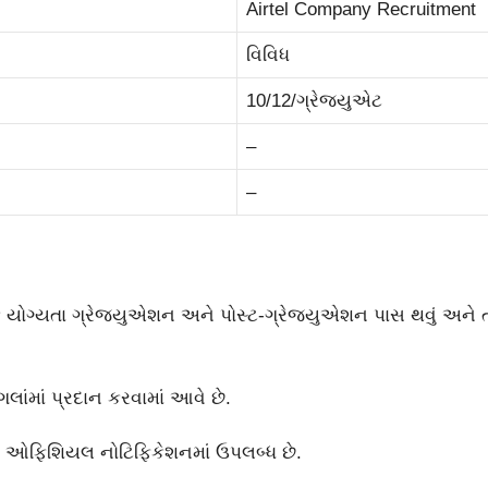
Airtel Company Recruitment
વિવિધ
10/12/ગ્રેજ્યુએટ
–
–
િક યોગ્યતા ગ્રેજ્યુએશન અને પોસ્ટ-ગ્રેજ્યુએશન પાસ થવું અને
લાંમાં પ્રદાન કરવામાં આવે છે.
 ઓફિશિયલ નોટિફિકેશનમાં ઉપલબ્ધ છે.