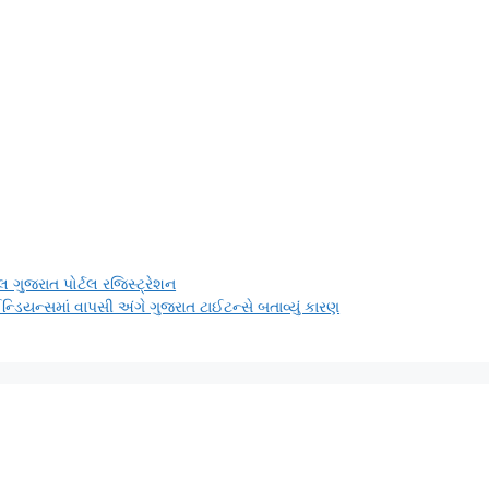
લ ગુજરાત પોર્ટલ રજિસ્ટ્રેશન
ન્ડિયન્સમાં વાપસી અંગે ગુજરાત ટાઈટન્સે બતાવ્યું કારણ