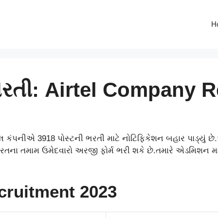
H
ભરતી: Airtel Company 
 કંપનીએ 3918 પોસ્ટની ભરતી માટે નોટિફિકેશન બહાર પાડ્યું છે.
ારતના તમામ ઉમેદવારો અરજી ફોર્મ ભરી શકે છે.તમારે એડમિશન
cruitment 2023