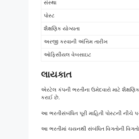
સંસ્થા
પોસ્ટ
શૈક્ષણિક યોગ્યતા
અરજી કરવાની અંત્તિમ તારીખ
ઓફિસીયલ વેબસાઇટ
લાયકાત
એરટેલ કંપની ભરતીના ઉમેદવારો માટે શૈક્ષણ
કરાઈ છે.
આ ભરતીસંબંધિત પૂરી માહિતી પોસ્ટની નીચે પગ
આ ભરતીમાં ચયનથી સંબંધિત વિગતોની વિગતો