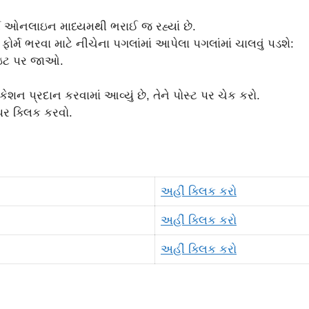
્સ ઓનલાઇન માધ્યમથી ભરાઈ જ રહ્યાં છે.
ર્મ ભરવા માટે નીચેના પગલાંમાં આપેલા પગલાંમાં ચાલવું પડશે:
ઇટ પર જાઓ.
 પ્રદાન કરવામાં આવ્યું છે, તેને પોસ્ટ પર ચેક કરો.
ર ક્લિક કરવો.
અહીં ક્લિક કરો
અહીં ક્લિક કરો
અહીં ક્લિક કરો