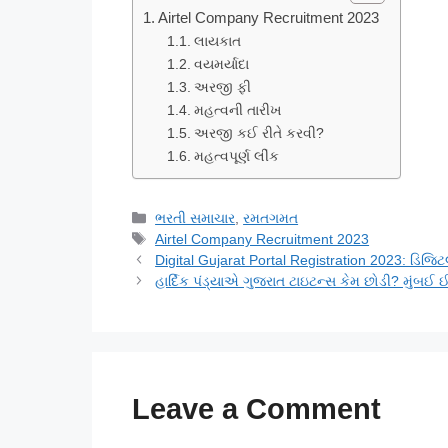
Airtel Company Recruitment 2023
લાયકાત
વયમર્યાદા
અરજી ફી
મહત્વની તારીખ
અરજી કઈ રીતે કરવી?
મહત્વપૂર્ણ લીંક
Categories
ભરતી સમાચાર
,
રમતગમત
Tags
Airtel Company Recruitment 2023
Digital Gujarat Portal Registration 2023: ડિજિટ
હાર્દિક પંડ્યાએ ગુજરાત ટાઇટન્સ કેમ છોડી? મુંબઈ ઈ
Leave a Comment